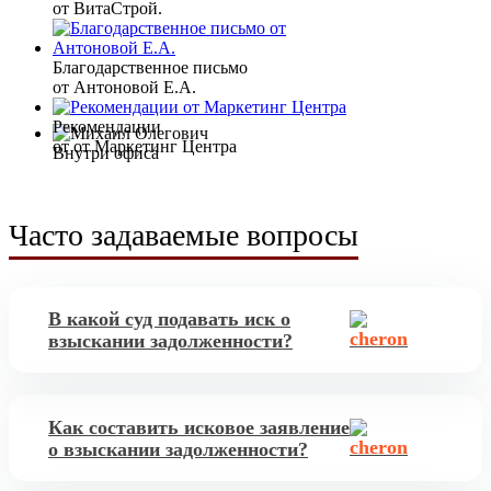
от ВитаСтрой.
Благодарственное письмо
от Антоновой Е.А.
Рекомендации
от от Маркетинг Центра
Внутри офиса
Часто задаваемые вопросы
В какой суд подавать иск о
взыскании задолженности?
Иск о взыскании задолженности подается в Арбитражный суд,
если должник - ЮЛ, и в районный суд - если должник -
гражданин.
Как составить исковое заявление
о взыскании задолженности?
Грамотно составить исковое заявление о взыскании