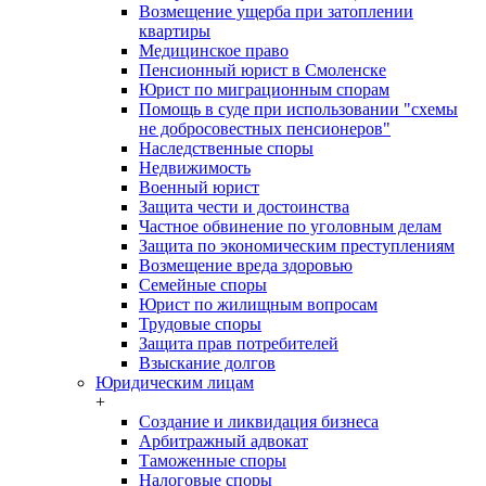
Возмещение ущерба при затоплении
квартиры
Медицинское право
Пенсионный юрист в Смоленске
Юрист по миграционным спорам
Помощь в суде при использовании "схемы
не добросовестных пенсионеров"
Наследственные споры
Недвижимость
Военный юрист
Защита чести и достоинства
Частное обвинение по уголовным делам
Защита по экономическим преступлениям
Возмещение вреда здоровью
Семейные споры
Юрист по жилищным вопросам
Трудовые споры
Защита прав потребителей
Взыскание долгов
Юридическим лицам
+
Создание и ликвидация бизнеса
Арбитражный адвокат
Таможенные споры
Налоговые споры