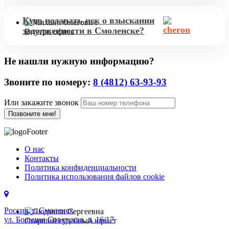
задолженности поможет опытный адвокат Коллегии юристов №
1.
Куда подавать иск о взыскании
задолженности в Смоленске?
Внутри офиса
Исковое заявление о взыскании задолженности подается в суд
по месту регистрации должника.
Не нашли нужную информацию?
Звоните по номеру:
8 (4812) 63-93-93
Или закажите звонок
О нас
Контакты
Политика конфиденциальности
Политика использования файлов cookie
Россия, г. Смоленск
ул. Большая Советская, д. 16/17
Старший судебный юрист