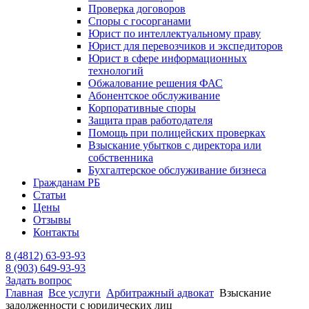
Проверка договоров
Споры с госорганами
Юрист по интеллектуальному праву
Юрист для перевозчиков и экспедиторов
Юрист в сфере информационных
технологий
Обжалование решения ФАС
Абонентское обслуживание
Корпоративные споры
Защита прав работодателя
Помощь при полицейских проверках
Взыскание убытков с директора или
собственника
Бухгалтерское обслуживание бизнеса
Гражданам РБ
Статьи
Цены
Отзывы
Контакты
8 (4812)
63-93-93
8 (903)
649-93-93
Задать вопрос
Главная
Все услуги
Арбитражный адвокат
Взыскание
задолженности с юридических лиц